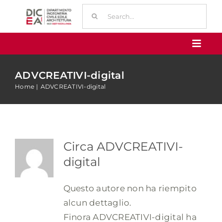
Salta
Cerca
al
per:
contenuto
Toggl
Navig
ECCELLENZA
ADVCREATIVI-digital
Home
ADVCREATIVI-digital
SERVIZI
FORMAZIONE
Circa
ADVCREATIVI-
digital
PARTNERSHIP
Questo autore non ha riempito
CONTATTI
alcun dettaglio.
Finora ADVCREATIVI-digital ha